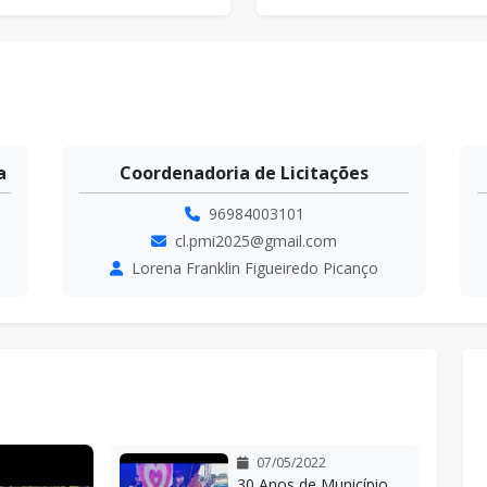
Ata de Registro de Pr
CL-PMI...
Abertura: 08/07/2026 às 10
Pregão eletrônico - 0
Secretaria de Governo
CL-PMI...
96984180300
Abertura: 13/07/2026 às 09
secretariadegoverno.pmi@gmail.com
Rosimeire Dos Santos Prado Gonçalves
Concorrência - 05/202
CL-PMI...
Abertura: 03/06/2026 às 08
07/05/2022
30 Anos de Município