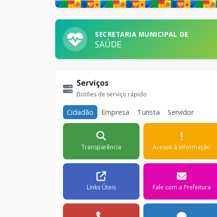
SECRETARIA MUNICIPAL DE
SAÚDE
Serviços
Botões de serviço rápido
Cidadão
Empresa
Turista
Servidor
Transparência
Acesso à Informação
Links Úteis
Fale com a Prefeitura