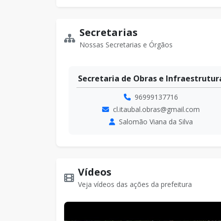
Secretarias
Nossas Secretarias e Órgãos
raestrutura
Coordenadoria de Licitações
96984003101
il.com
cl.pmi2025@gmail.com
ilva
Lorena Franklin Figueiredo Picanço
Vídeos
Veja vídeos das ações da prefeitura