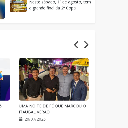
Neste sábado, 1º de agosto, tem
a grande final da 2ª Copa...
OU O
A Prefeitura de Itaubal, por meio da
Domingo é dia d
Secretaria Municipal de Assistência...
Verão 2026 em g
16/07/2026
13/07/2026