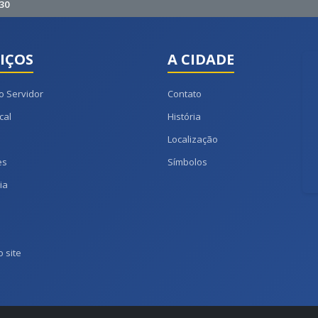
30
IÇOS
A CIDADE
o Servidor
Contato
cal
História
Localização
es
Símbolos
ia
 site