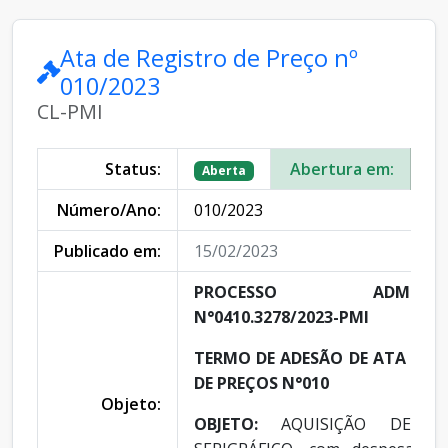
Ata de Registro de Preço nº
010/2023
CL-PMI
Status:
Abertura em:
15
Aberta
Número/Ano:
010/2023
Publicado em:
15/02/2023
PROCESSO ADMINISTR
N°0410.3278/2023-PMI
TERMO DE ADESÃO DE ATA DE R
DE PREÇOS N°010
Objeto:
OBJETO:
AQUISIÇÃO DE MA