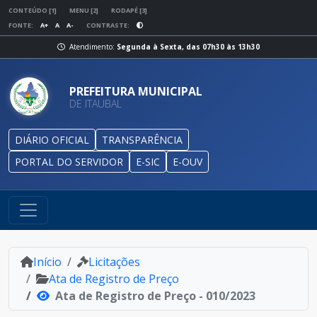
CONTEÚDO [1]
MENU [2]
RODAPÉ [3]
FONTE:
A+
A
A-
CONTRASTE:
Atendimento:
Segunda à Sexta, das 07h30 às 13h30
PREFEITURA MUNICIPAL
DE ITAUBAL
DIÁRIO OFICIAL
TRANSPARÊNCIA
PORTAL DO SERVIDOR
E-SIC
E-OUV
Início
Licitações
Ata de Registro de Preço
Ata de Registro de Preço - 010/2023