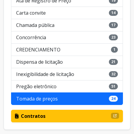
Ata de Registro de Preço
19
Carta convite
14
Chamada pública
17
Concorrência
23
CREDENCIAMENTO
1
Dispensa de licitação
21
Inexigibilidade de licitação
32
Pregão eletrônico
51
Tomada de preços
24
Contratos