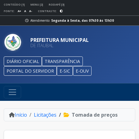
CONTEÚDO [1]
MENU [2]
RODAPÉ [3]
FONTE:
A+
A
A-
CONTRASTE:
Atendimento:
Segunda à Sexta, das 07h30 às 13h30
PREFEITURA MUNICIPAL
DE ITAUBAL
DIÁRIO OFICIAL
TRANSPARÊNCIA
PORTAL DO SERVIDOR
E-SIC
E-OUV
Início
Licitações
Tomada de preços