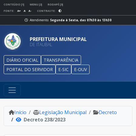
CONTEÚDO [1]
MENU [2]
RODAPÉ [3]
FONTE:
A+
A
A-
CONTRASTE:
Atendimento:
Segunda à Sexta, das 07h30 às 13h30
PREFEITURA MUNICIPAL
DE ITAUBAL
DIÁRIO OFICIAL
TRANSPARÊNCIA
PORTAL DO SERVIDOR
E-SIC
E-OUV
Início
Legislação Municipal
Decreto
Decreto 238/2023