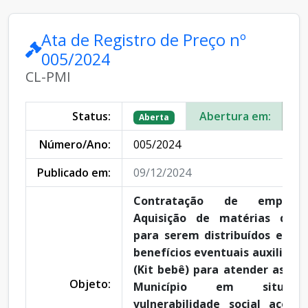
Ata de Registro de Preço nº
005/2024
CL-PMI
Status:
Abertura em:
09
Aberta
Número/Ano:
005/2024
Publicado em:
09/12/2024
Contratação de empres
Aquisição de matérias de 
para serem distribuídos em 
benefícios eventuais auxilio na
(Kit bebê) para atender as fam
Objeto:
Município em situaç
vulnerabilidade social acom