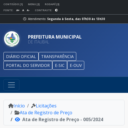
CONTEÚDO [1]
MENU [2]
RODAPÉ [3]
FONTE:
A+
A
A-
CONTRASTE:
Atendimento:
Segunda à Sexta, das 07h30 às 13h30
PREFEITURA MUNICIPAL
DE ITAUBAL
DIÁRIO OFICIAL
TRANSPARÊNCIA
PORTAL DO SERVIDOR
E-SIC
E-OUV
Início
Licitações
Ata de Registro de Preço
Ata de Registro de Preço - 005/2024