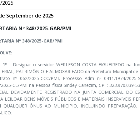
/2025
de September de 2025
RTARIA Nº 348/2025-GAB/PMI
TARIA Nº 348/2025-GAB/PMI
OLVE:
. 1º -
Designar o servidor WERLESON COSTA FIGUEIREDO na 
ERIAL, PATRIMÔNIO E ALMOXARIFADO da Prefeitura Municipal de Ita
trato nº 062/2025-CCC/PMI, Processo Adm nº 0411.1974/2025-
/2025-CL/PMI na Pessoa física Sindey Canezim, CPF: 323.970.039
ICIAL DEVIDAMENTE REGISTRADO NA JUNTA COMERCIAL DO E
A LEILOAR BENS MÓVEIS PÚBLICOS E MATERIAIS INSERVIVEIS PE
M QUALQUER ÔNUS AO MUNICIPIO, INCLUINDO PREPARAÇÃO,
LICO.