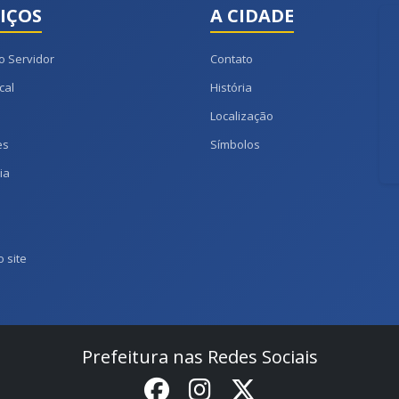
IÇOS
A CIDADE
o Servidor
Contato
cal
História
Localização
es
Símbolos
ia
 site
Prefeitura nas Redes Sociais