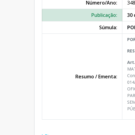
Número/Ano:
348
Publicação:
30 
Súmula:
PO
POR
RES
Art
MAT
Con
Resumo / Ementa:
014
OF
PAR
SE
PÚB