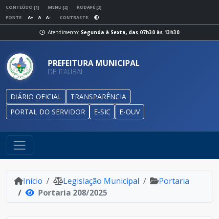
CONTEÚDO [1]
MENU [2]
RODAPÉ [3]
FONTE:
A+
A
A-
CONTRASTE:
Atendimento:
Segunda à Sexta, das 07h30 às 13h30
PREFEITURA MUNICIPAL
DE ITAUBAL
DIÁRIO OFICIAL
TRANSPARÊNCIA
PORTAL DO SERVIDOR
E-SIC
E-OUV
Início
Legislação Municipal
Portaria
Portaria 208/2025