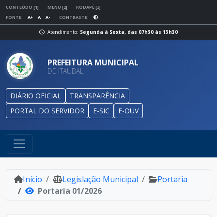
CONTEÚDO [1]
MENU [2]
RODAPÉ [3]
FONTE:
A+
A
A-
CONTRASTE:
Atendimento:
Segunda à Sexta, das 07h30 às 13h30
PREFEITURA MUNICIPAL
DE ITAUBAL
DIÁRIO OFICIAL
TRANSPARÊNCIA
PORTAL DO SERVIDOR
E-SIC
E-OUV
Início
Legislação Municipal
Portaria
Portaria 01/2026