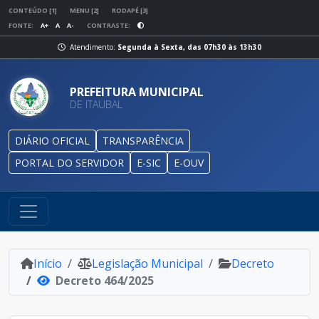
CONTEÚDO [1]
MENU [2]
RODAPÉ [3]
FONTE:
A+
A
A-
CONTRASTE:
Atendimento:
Segunda à Sexta, das 07h30 às 13h30
PREFEITURA MUNICIPAL
DE ITAUBAL
DIÁRIO OFICIAL
TRANSPARÊNCIA
PORTAL DO SERVIDOR
E-SIC
E-OUV
Início
Legislação Municipal
Decreto
Decreto 464/2025