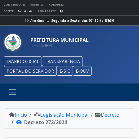
CONTEÚDO [1]
MENU [2]
RODAPÉ [3]
FONTE:
A+
A
A-
CONTRASTE:
Atendimento:
Segunda à Sexta, das 07h30 às 13h30
PREFEITURA MUNICIPAL
DE ITAUBAL
DIÁRIO OFICIAL
TRANSPARÊNCIA
PORTAL DO SERVIDOR
E-SIC
E-OUV
Início
Legislação Municipal
Decreto
Decreto 272/2024