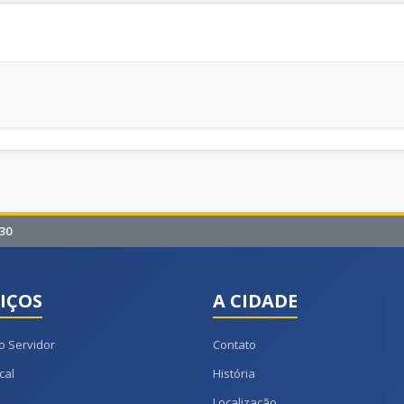
30
IÇOS
A CIDADE
o Servidor
Contato
cal
História
Localização