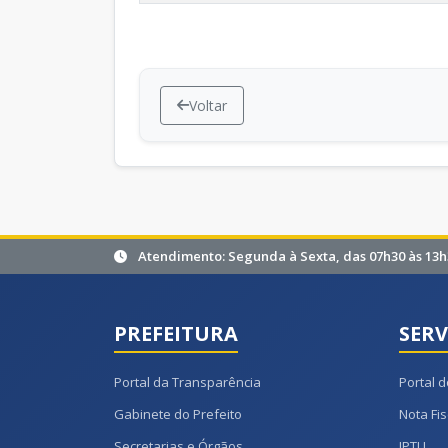
Voltar
Atendimento: Segunda à Sexta, das 07h30 às 13h
PREFEITURA
SERV
Portal da Transparência
Portal d
Gabinete do Prefeito
Nota Fis
Secretarias e Órgãos
IPTU