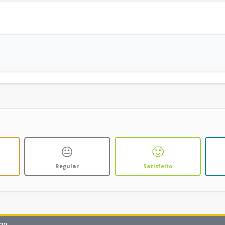
😐
🙂
Regular
Satisfeito