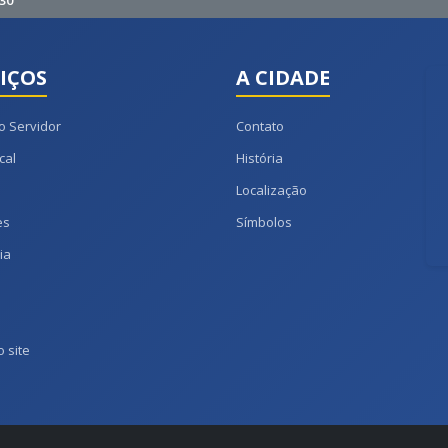
30
IÇOS
A CIDADE
o Servidor
Contato
cal
História
Localização
es
Símbolos
ia
 site