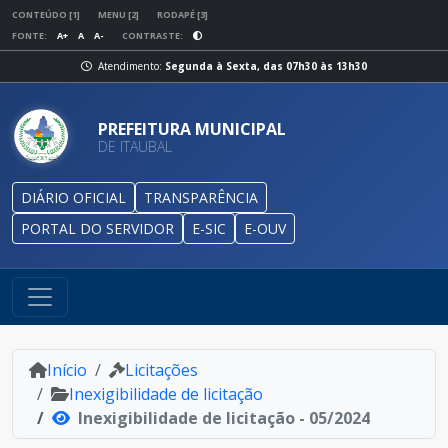
CONTEÚDO [1]
MENU [2]
RODAPÉ [3]
FONTE:
A+
A
A-
CONTRASTE:
Atendimento:
Segunda à Sexta, das 07h30 às 13h30
PREFEITURA MUNICIPAL
DE ITAUBAL
DIÁRIO OFICIAL
TRANSPARÊNCIA
PORTAL DO SERVIDOR
E-SIC
E-OUV
Início
Licitações
Inexigibilidade de licitação
Inexigibilidade de licitação - 05/2024