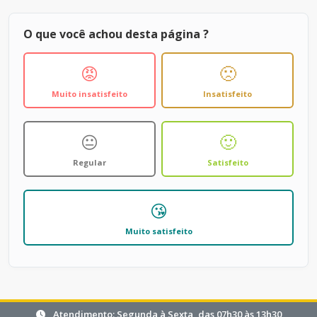
O que você achou desta página ?
😡
🙁
Muito insatisfeito
Insatisfeito
😐
🙂
Regular
Satisfeito
😘
Muito satisfeito
Atendimento: Segunda à Sexta, das 07h30 às 13h30