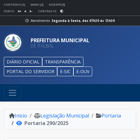
CONTEÚDO [1]
MENU [2]
RODAPÉ [3]
FONTE:
A+
A
A-
CONTRASTE:
Atendimento:
Segunda à Sexta, das 07h30 às 13h30
PREFEITURA MUNICIPAL
DE ITAUBAL
DIÁRIO OFICIAL
TRANSPARÊNCIA
PORTAL DO SERVIDOR
E-SIC
E-OUV
Início
Legislação Municipal
Portaria
Portaria 290/2025