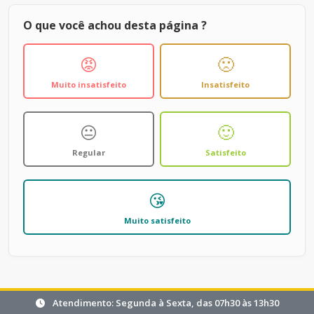
O que você achou desta página ?
😡
🙁
Muito insatisfeito
Insatisfeito
😐
🙂
Regular
Satisfeito
😘
Muito satisfeito
Atendimento: Segunda à Sexta, das 07h30 às 13h30