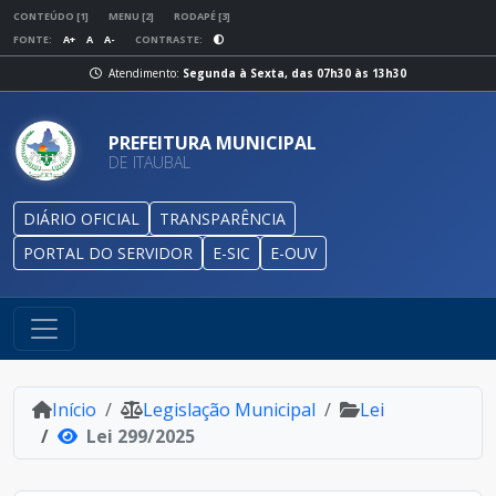
CONTEÚDO [1]
MENU [2]
RODAPÉ [3]
FONTE:
A+
A
A-
CONTRASTE:
Atendimento:
Segunda à Sexta, das 07h30 às 13h30
PREFEITURA MUNICIPAL
DE ITAUBAL
DIÁRIO OFICIAL
TRANSPARÊNCIA
PORTAL DO SERVIDOR
E-SIC
E-OUV
Início
Legislação Municipal
Lei
Lei 299/2025