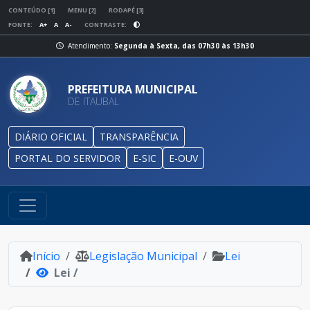
CONTEÚDO [1]
MENU [2]
RODAPÉ [3]
FONTE:
A+
A
A-
CONTRASTE:
Atendimento:
Segunda à Sexta, das 07h30 às 13h30
PREFEITURA MUNICIPAL
DE ITAUBAL
DIÁRIO OFICIAL
TRANSPARÊNCIA
PORTAL DO SERVIDOR
E-SIC
E-OUV
Início
Legislação Municipal
Lei
Lei /